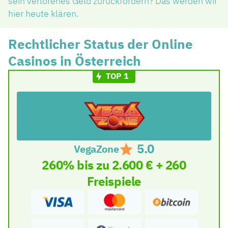
sein verlorenes Geld zurückfordern? Das werden wir
hier heute klären.
Rechtlicher Status der Online
Casinos in Österreich
5.0
VegaZone
260% bis zu 2.600 € + 260
Freispiele