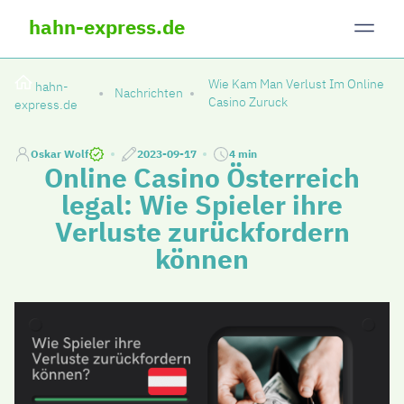
hahn-express.de
Wie Kam Man Verlust Im Online
hahn-
Nachrichten
Casino Zuruck
express.de
Oskar Wolf
2023-09-17
4 min
Online Casino Österreich
legal: Wie Spieler ihre
Verluste zurückfordern
können