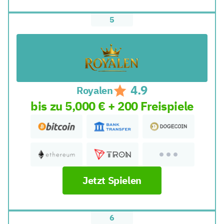
4.9
Royalen
bis zu 5,000 € + 200 Freispiele
Jetzt Spielen