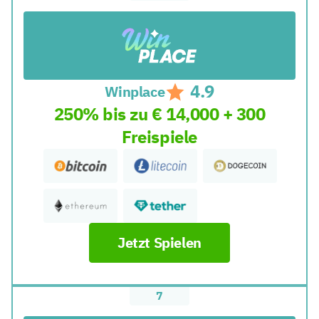
4.9
Winplace
250% bis zu € 14,000 + 300
Freispiele
Jetzt Spielen