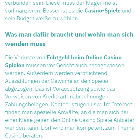
verbunden sein. Diese muss der Kläger meist
vorfinanzieren. Besser ist es die
Casino-Spiele
und
sein Budget weiße zu wählen.
Was man dafür braucht und wohin man sich
wenden muss
Die Verluste von
Echtgeld beim Online Casino
Spielen
müssen vor Gericht auch nachgewiesen
werden. Außerdem werden verpflichtend
Auszahlungen der Gewinne an den Spieler
abgezogen. Das ist Voraussetzung sowie das
Vorweisen von Kreditkartenabrechnungen,
Zahlungsbelegen, Kontoauszügen usw. Im Internet
finden man spezielle Anwälte, an die man sich bei
einer Klage gegen den Online Casino Spiele Anbieter
wenden kann. Dort wird man kompetent zum Thema
Casino beraten.