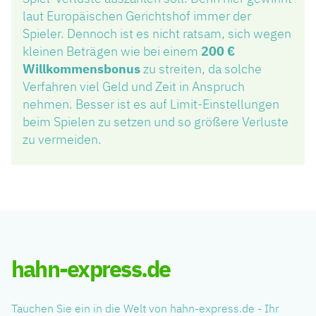
laut Europäischen Gerichtshof immer der
Spieler. Dennoch ist es nicht ratsam, sich wegen
kleinen Beträgen wie bei einem
200 €
Willkommensbonus
zu streiten, da solche
Verfahren viel Geld und Zeit in Anspruch
nehmen. Besser ist es auf Limit-Einstellungen
beim Spielen zu setzen und so größere Verluste
zu vermeiden.
hahn-express.de
Tauchen Sie ein in die Welt von hahn-express.de - Ihr