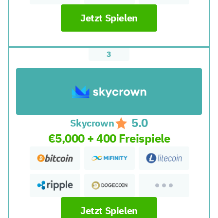
Jetzt Spielen
5.0
Skycrown
€5,000 + 400 Freispiele
Jetzt Spielen