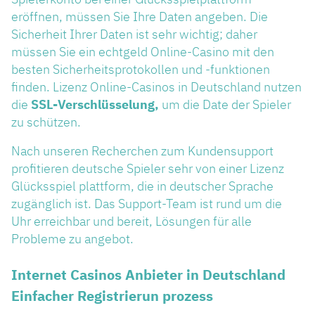
eröffnen, müssen Sie Ihre Daten angeben. Die
Sicherheit Ihrer Daten ist sehr wichtig; daher
müssen Sie ein echtgeld Online-Casino mit den
besten Sicherheitsprotokollen und -funktionen
finden. Lizenz Online-Casinos in Deutschland nutzen
die
SSL-Verschlüsselung,
um die Date der Spieler
zu schützen.
Nach unseren Recherchen zum Kundensupport
profitieren deutsche Spieler sehr von einer Lizenz
Glücksspiel plattform, die in deutscher Sprache
zugänglich ist. Das Support-Team ist rund um die
Uhr erreichbar und bereit, Lösungen für alle
Probleme zu angebot.
Internet Casinos Anbieter in Deutschland
Einfacher Registrierun prozess