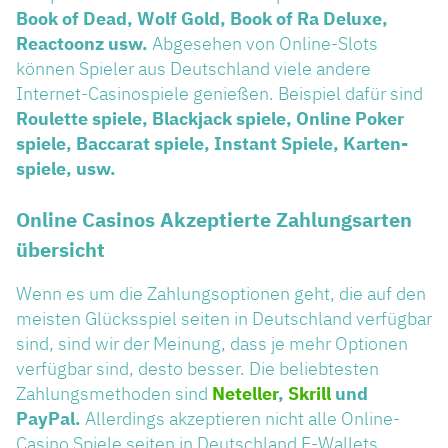
Book of Dead, Wolf Gold, Book of Ra Deluxe,
Reactoonz usw.
Abgesehen von Online-Slots
können Spieler aus Deutschland viele andere
Internet-Casinospiele genießen. Beispiel dafür sind
Roulette spiele, Blackjack spiele, Online Poker
spiele, Baccarat spiele, Instant Spiele, Karten-
spiele, usw.
Online Casinos Akzeptierte Zahlungsarten
übersicht
Wenn es um die Zahlungsoptionen geht, die auf den
meisten Glücksspiel seiten in Deutschland verfügbar
sind, sind wir der Meinung, dass je mehr Optionen
verfügbar sind, desto besser. Die beliebtesten
Zahlungsmethoden sind
Neteller
,
Skrill
und
PayPal.
Allerdings akzeptieren nicht alle Online-
Casino Spiele seiten in Deutschland E-Wallets.