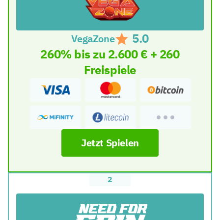
5.0
VegaZone
260% bis zu 2.600 € + 260
Freispiele
Jetzt Spielen