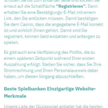
Scrollen Sie bis zum Ende der Seite und klicken Sie
erneut auf die Schaltfläche
“Registrieren”.
Dann
erhalten Sie eine Bestätigungs-E-Mail mit einem
Link, den Sie anklicken müssen. Damit bestätigen
Sie dem Casino, dass die angegebene E-Mail korrekt
ist und wirklich Ihnen gehört. Damit sind Sie
registriert, können Geld einzahlen und anfangen zu
spielen.
Es gibt auch eine Verifizierung des Profils, die zu
einem späteren Zeitpunkt während Ihrer ersten
Auszahlung erfolgt. Stellen Sie sicher, dass Sie Ihre
Stromrechnung und Ihren Personalausweis dabei
haben, um diesen Vorgang abzuschließen.
Beste Spielbanken Einzigartige Website-
Merkmale
Unsere Liste der Glücksspiel anbieter hat die besten