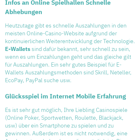
Infos an Online Spielhallen Schnelle
Abhebungen
Heutzutage gibt es schnelle Auszahlungen in den
meisten Online-Casino-Website aufgrund der
kontinuierlichen Weiterentwicklung der Technologie.
E-Wallets
sind dafür bekannt, sehr schnell zu sein,
wenn es um Einzahlungen geht und das gleiche gilt
für Auszahlungen. Ein sehr gutes Beispiel für E-
Wallets Auszahlungsmethoden sind Skrill, Neteller,
EcoPay, PayPal suche usw.
Glücksspiel im Internet Mobile Erfahrung
Es ist sehr gut möglich, Ihre Liebling Casinospiele
(Online Poker, Sportwetten, Roulette, Blackjack,
usw) über ein Smartphone zu spielen und zu
gewinnen. Außerdem ist es nicht notwendig, eine