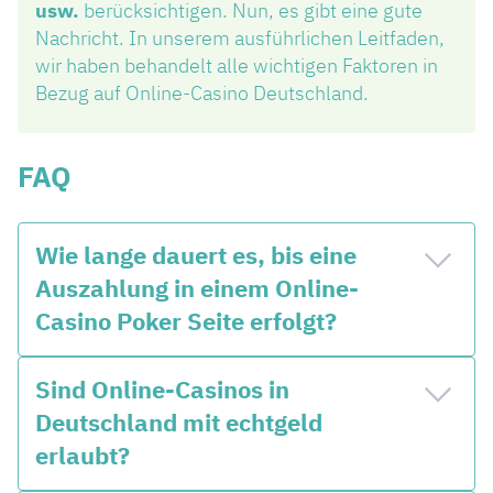
usw.
berücksichtigen. Nun, es gibt eine gute
Nachricht. In unserem ausführlichen Leitfaden,
wir haben behandelt alle wichtigen Faktoren in
Bezug auf Online-Casino Deutschland.
FAQ
Wie lange dauert es, bis eine
Auszahlung in einem Online-
Casino Poker Seite erfolgt?
Sind Online-Casinos in
Deutschland mit echtgeld
erlaubt?