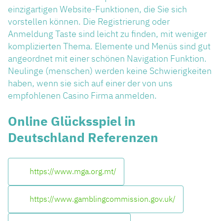
einzigartigen Website-Funktionen, die Sie sich
vorstellen können. Die Registrierung oder
Anmeldung Taste sind leicht zu finden, mit weniger
komplizierten Thema. Elemente und Menüs sind gut
angeordnet mit einer schönen Navigation Funktion.
Neulinge (menschen) werden keine Schwierigkeiten
haben, wenn sie sich auf einer der von uns
empfohlenen Casino Firma anmelden.
Online Glücksspiel in
Deutschland Referenzen
https://www.mga.org.mt/
https://www.gamblingcommission.gov.uk/