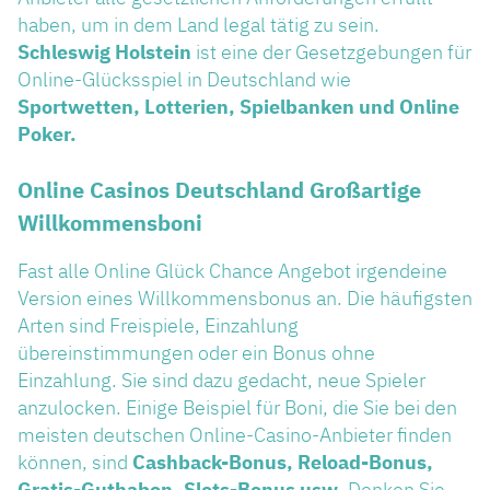
haben, um in dem Land legal tätig zu sein.
Schleswig Holstein
ist eine der Gesetzgebungen für
Online-Glücksspiel in Deutschland wie
Sportwetten, Lotterien, Spielbanken und Online
Poker.
Online Casinos Deutschland Großartige
Willkommensboni
Fast alle Online Glück Chance Angebot irgendeine
Version eines Willkommensbonus an. Die häufigsten
Arten sind Freispiele, Einzahlung
übereinstimmungen oder ein Bonus ohne
Einzahlung. Sie sind dazu gedacht, neue Spieler
anzulocken. Einige Beispiel für Boni, die Sie bei den
meisten deutschen Online-Casino-Anbieter finden
können, sind
Cashback-Bonus, Reload-Bonus,
Gratis-Guthaben, Slots-Bonus usw.
Denken Sie