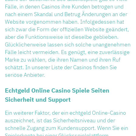
Fälle, in denen Casinos ihre Kunden betrogen und
nach einem Skandal und Betrug Änderungen an der
Website vorgenommen haben. Infolgedessen hat
sich zwar die Form der offiziellen Website geändert,
aber die Funktionsweise ist dieselbe geblieben.
Glücklicherweise lassen sich solche unangenehmen
Fälle leicht vermeiden. Es genügt, eine zuverlässige
Marke zu wählen, die ihren Namen und ihren Ruf
schätzt. In unserer Liste der Casinos finden Sie
seriöse Anbieter.
Echtgeld Online Casino Spiele Seiten
Sicherheit und Support
Ein weiterer Faktor, der ein echtgeld Online-Casino
auszeichnet, ist das Sicherheitsniveau und der
schnelle Zugang zum Kundensupport. Wenn Sie ein
Spielerkonto bei einer Glücksspielplattform