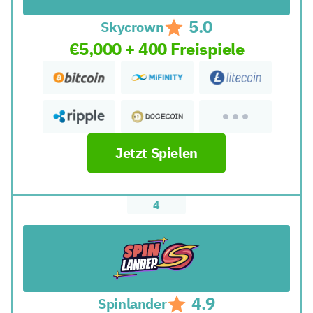
5.0
Skycrown
€5,000 + 400 Freispiele
Jetzt Spielen
4.9
Spinlander