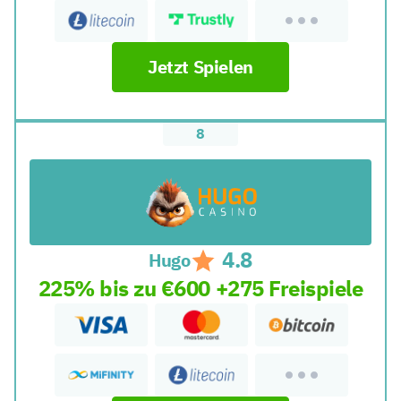
Jetzt Spielen
4.8
Hugo
225% bis zu €600 +275 Freispiele